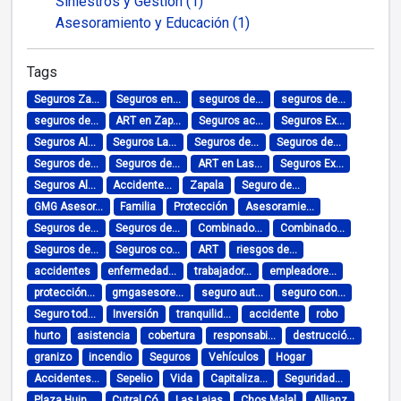
Siniestros y Gestión (1)
Asesoramiento y Educación (1)
Tags
Seguros Za...
Seguros en...
seguros de...
seguros de...
seguros de...
ART en Zap...
Seguros ac...
Seguros Ex...
Seguros Al...
Seguros La...
Seguros de...
Seguros de...
Seguros de...
Seguros de...
ART en Las...
Seguros Ex...
Seguros Al...
Accidente...
Zapala
Seguro de...
GMG Asesor...
Familia
Protección
Asesoramie...
Seguros de...
Seguros de...
Combinado...
Combinado...
Seguros de...
Seguros co...
ART
riesgos de...
accidentes
enfermedad...
trabajador...
empleadore...
protección...
gmgasesore...
seguro aut...
seguro con...
Seguro tod...
Inversión
tranquilid...
accidente
robo
hurto
asistencia
cobertura
responsabi...
destrucció...
granizo
incendio
Seguros
Vehículos
Hogar
Accidentes...
Sepelio
Vida
Capitaliza...
Seguridad...
Plaza Huin...
Cutral Có
Las Lajas
Chos Malal
Allianz