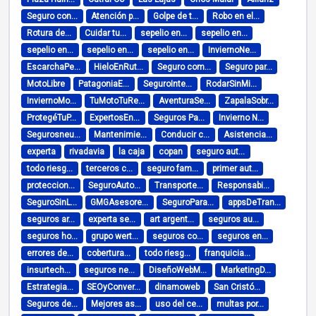
Seguro con...
Atención p...
Golpe de t...
Robo en el...
Rotura de...
Cuidar tu...
sepelio en...
sepelio en...
sepelio en...
sepelio en...
sepelio en...
InviernoNe...
EscarchaPe...
HieloEnRut...
Seguro com...
Seguro par...
MotoLibre
PatagoniaE...
SeguroInte...
RodarSinMi...
InviernoMo...
TuMotoTuRe...
AventuraSe...
ZapalaSobr...
ProtegéTuP...
ExpertosEn...
Seguros Pa...
Invierno N...
Segurosneu...
Mantenimie...
Conducir c...
Asistencia...
experta
rivadavia
la caja
copan
seguro aut...
todo riesg...
terceros c...
seguro fam...
primer aut...
proteccion...
SeguroAuto...
Transporte...
Responsabi...
SeguroSinL...
GMGAsesore...
SeguroPara...
appsDeTran...
seguros ar...
experta se...
art argent...
seguros au...
seguros ho...
grupo wert...
seguros co...
seguros en...
errores de...
cobertura...
todo riesg...
franquicia...
insurtech...
seguros ne...
DiseñoWebM...
MarketingD...
Estrategia...
SEOyConver...
dinamoweb
San Cristó...
Seguros de...
Mejores as...
uso del ce...
multas por...