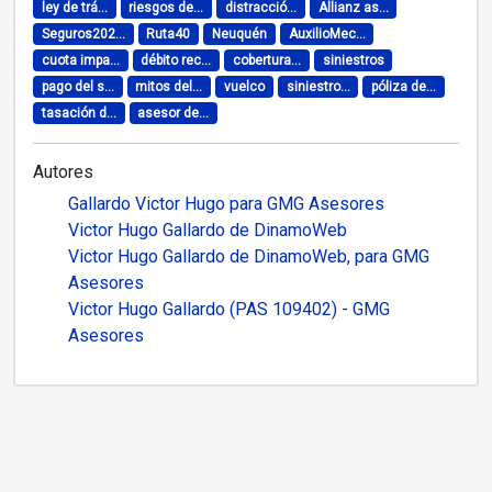
ley de trá...
riesgos de...
distracció...
Allianz as...
Seguros202...
Ruta40
Neuquén
AuxilioMec...
cuota impa...
débito rec...
cobertura...
siniestros
pago del s...
mitos del...
vuelco
siniestro...
póliza de...
tasación d...
asesor de...
Autores
Gallardo Victor Hugo para GMG Asesores
Victor Hugo Gallardo de DinamoWeb
Victor Hugo Gallardo de DinamoWeb, para GMG
Asesores
Victor Hugo Gallardo (PAS 109402) - GMG
Asesores